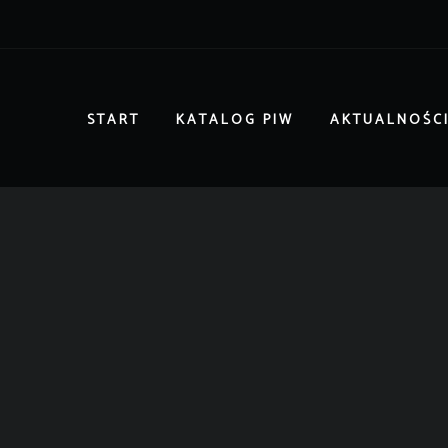
START
KATALOG PIW
AKTUALNOŚC