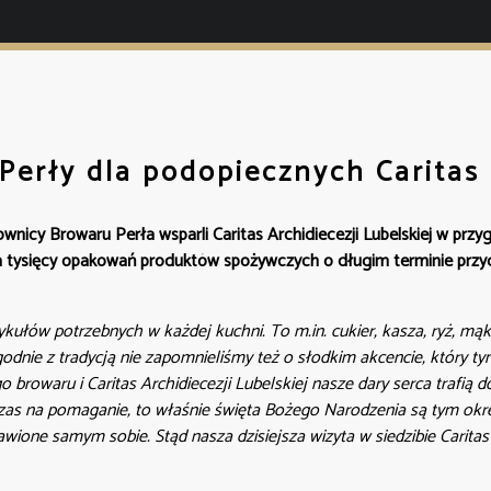
Perły dla podopiecznych Caritas
nicy Browaru Perła wsparli Caritas Archidiecezji Lubelskiej w przyg
lka tysięcy opakowań produktów spożywczych o długim terminie przyd
kułów potrzebnych w każdej kuchni. To m.in. cukier, kasza, ryż, mąka
godnie z tradycją nie zapomnieliśmy też o słodkim akcencie, który ty
go browaru i Caritas Archidiecezji Lubelskiej nasze dary serca trafią
 czas na pomaganie, to właśnie święta Bożego Narodzenia są tym ok
wione samym sobie. Stąd nasza dzisiejsza wizyta w siedzibie Caritas