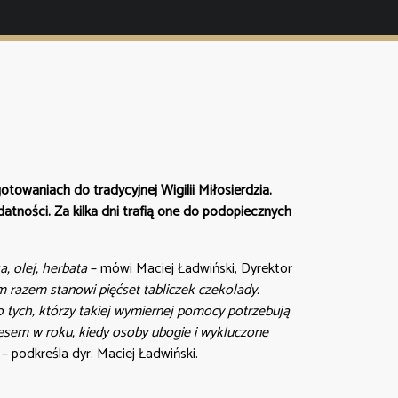
otowaniach do tradycyjnej Wigilii Miłosierdzia.
atności. Za kilka dni trafią one do podopiecznych
, olej, herbata
– mówi Maciej Ładwiński, Dyrektor
m razem stanowi pięćset tabliczek czekolady.
 do tych, którzy takiej wymiernej pomocy potrzebują
resem w roku, kiedy osoby ubogie i wykluczone
– podkreśla dyr. Maciej Ładwiński.