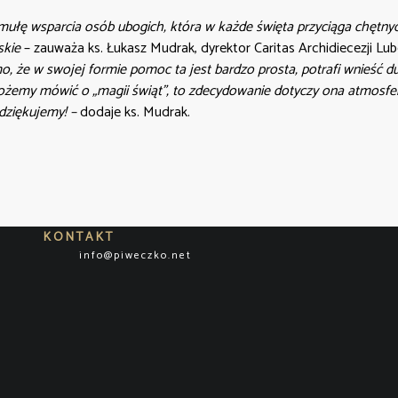
rmułę wsparcia osób ubogich, która w każde święta przyciąga chęt
skie
– zauważa ks. Łukasz Mudrak, dyrektor Caritas Archidiecezji Lube
, że w swojej formie pomoc ta jest bardzo prosta, potrafi wnieść 
ożemy mówić o „magii świąt”, to zdecydowanie dotyczy ona atmosfery
dziękujemy! –
dodaje ks. Mudrak.
KONTAKT
info@piweczko.net