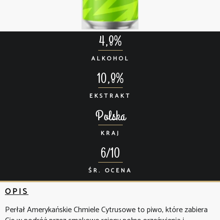
4,8%
ALKOHOL
10,8%
EKSTRAKT
Polska
KRAJ
6/10
ŚR. OCENA
OPIS
Perłał Amerykańskie Chmiele Cytrusowe to piwo, które zabiera