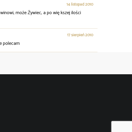
14 listopad 2010
inowi, może Żywiec, a po wię kszej ilości
17 sierpień 2010
ie polecam