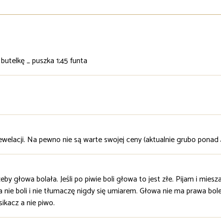
butelkę _ puszka 1;45 funta
ewelacji. Na pewno nie są warte swojej ceny (aktualnie grubo ponad 4
żeby głowa bolała. Jeśli po piwie boli głowa to jest złe. Pijam i mi
a nie boli i nie tłumaczę nigdy się umiarem. Głowa nie ma prawa bol
ikacz a nie piwo.