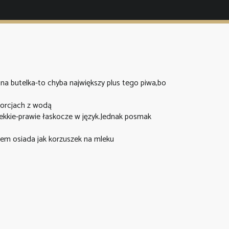
a butelka-to chyba największy plus tego piwa,bo
porcjach z wodą
kkie-prawie łaskocze w język.Jednak posmak
otem osiada jak korzuszek na mleku