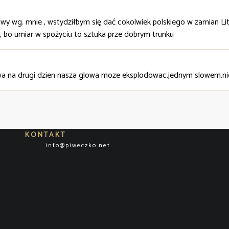
wy wg. mnie , wstydziłbym się dać cokolwiek polskiego w zamian Litw
 bo umiar w spożyciu to sztuka prze dobrym trunku
piwa na drugi dzien nasza glowa moze eksplodowac.jednym slowem.n
KONTAKT
info@piweczko.net