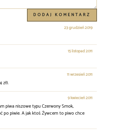
DODAJ KOMENTARZ
23 grudzień 2019
15 listopad 2011
11 wrzesień 2011
 zł).
9 kwiecień 2011
eszam piwa niszowe typu Czerwony Smok,
eć po piwie. A jak ktoś Żywcem to piwo chce