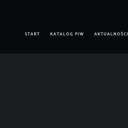
START
KATALOG PIW
AKTUALNOŚC