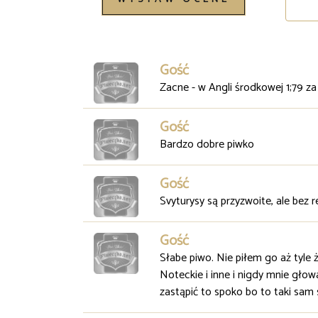
Gość
Zacne - w Angli środkowej 1;79 za 
Gość
Bardzo dobre piwko
Gość
Svyturysy są przyzwoite, ale bez r
Gość
Słabe piwo. Nie piłem go aż tyle 
Noteckie i inne i nigdy mnie głow
zastąpić to spoko bo to taki sam s