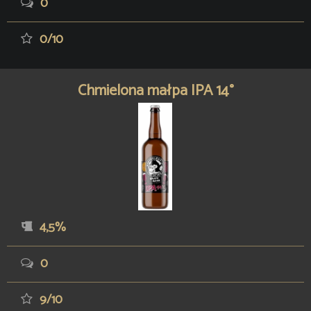
0
0/10
Chmielona małpa IPA 14°
4,5%
0
9/10