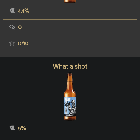
4,4%
0
0/10
What a shot
5%