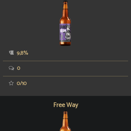
9,8%
0
0/10
Free Way