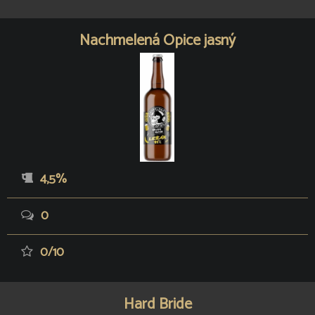
Nachmelená Opice jasný
4,5%
0
0/10
Hard Bride