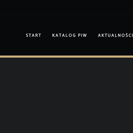
START
KATALOG PIW
AKTUALNOŚC